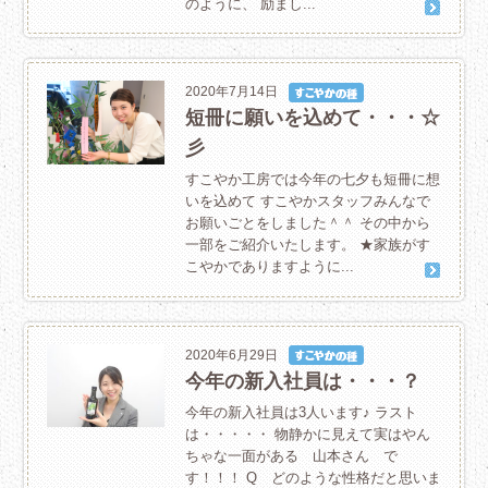
のように、 励まし...
2020年7月14日
短冊に願いを込めて・・・☆
彡
すこやか工房では今年の七夕も短冊に想
いを込めて すこやかスタッフみんなで
お願いごとをしました＾＾ その中から
一部をご紹介いたします。 ★家族がす
こやかでありますように...
2020年6月29日
今年の新入社員は・・・？
今年の新入社員は3人います♪ ラスト
は・・・・・ 物静かに見えて実はやん
ちゃな一面がある 山本さん で
す！！！ Q どのような性格だと思いま