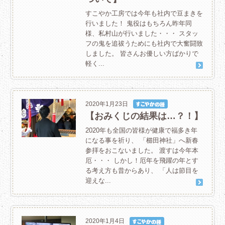
すこやか工房では今年も社内で豆まきを
行いました！ 鬼役はもちろん昨年同
様、私村山が行いました・・・ スタッ
フの鬼を追祓うためにも社内で大奮闘致
しました。 皆さんお優しい方ばかりで
軽く...
2020年1月23日
【おみくじの結果は…？！】
2020年も全国の皆様が健康で福多き年
になる事を祈り、 「櫛田神社」へ新春
参拝をおこないました。 渡すは今年本
厄・・・ しかし！厄年を飛躍の年とす
る考え方も昔からあり、 「人は節目を
迎えな...
2020年1月4日