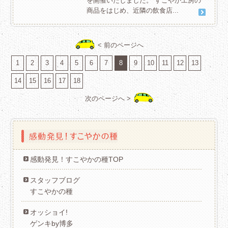
を開催いたしました。 すこやか工房の
商品をはじめ、近隣の飲食店...
< 前のページへ
1
2
3
4
5
6
7
8
9
10
11
12
13
14
15
16
17
18
次のページへ >
感動発見！すこやかの種TOP
スタッフブログ
すこやかの種
オッショイ!
ゲンキby博多