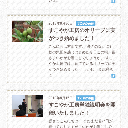
シュ...
2018年8月30日
すこやか工房のオリーブに実
がつき始めました！
こんにちは村山です。 暑さのなかにも
秋の気配を感じはじめた今日この頃、皆
さまいかがお過ごしでしょうか。 すこ
やか工房では、育てているオリーブに実
がつき始めました！ しかし、まだ緑色
で...
2018年8月16日
すこやか工房単独説明会を開
催いたしました！
皆さまこんにちは！ まだまだ暑い日が
続いておりますが、いかがお過ごしで