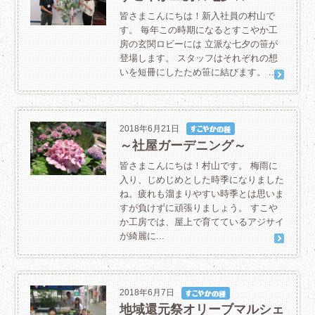
皆さまこんにちは！新入社員の村山で
す。 毎年この時期になるとすこやか工
房の玄関ロビーには 立派な七夕の笹が
登場します。 スタッフはそれぞれの想
いを短冊にしたため笹に結びます。 ...
2018年6月21日
～社屋ガーデニング～
皆さまこんにちは！村山です。 梅雨に
入り、じめじめとした時季になりました
ね。疲れも溜まりやすい時季とは思いま
すが負けずに頑張りましょう。 すこや
か工房では、屋上で育てているアジサイ
が綺麗に...
2018年6月7日
地域還元祭オリーブマルシェ