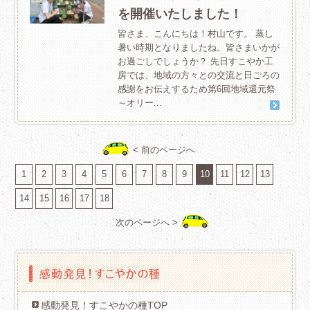
を開催いたしました！
皆さま、こんにちは！村山です。 蒸し
暑い時期となりましたね。皆さまいかが
お過ごしでしょうか？ 先日すこやか工
房では、地域の方々との交流と日ごろの
感謝をお伝えするため第6回地域還元祭
～オリー...
< 前のページへ
1
2
3
4
5
6
7
8
9
10
11
12
13
14
15
16
17
18
次のページへ >
感動発見！すこやかの種TOP