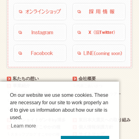
私たちの想い
会社概要
事業紹介
└
代表ごあいさつ
└
安全・安心への取り組み
└
すこやか工房フォトツアー
On our website we use some cookies. These
└
私たちの活動
are necessary for our site to work properly an
└
お客様と私たち
d to give us information about how our site is
used.
オッショイ！ゲンキby博多
東日本大震災への取り組み
Learn more
感動発見！すこやかの種
個人情報保護方針
サイトマップ
└
スタッフブログ すこやかの種