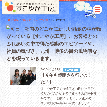
HOME
>
感動発見！すこやかの種
>
すこやかの種
2019年1月24日
【今年も鏡開きを行いまし
た！】
すこやか工房では鏡開きの日に社長手づ
くりのぜんざいを皆で食べるのが恒例常
時です。 「鏡開き」とは、お正月の
間、鏡餅が年神様の依代（よりしろ）に