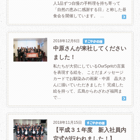
人1品ずつ自慢の手料理を持ち寄って
「自然の恵みに感謝する日」と称した昼
食会を開催しています。 ...
2018年12月6日
中原さんが来社してください
ました！
私たちが大切にしているOurSpritの言葉
を表現する絵を、 ことだまメッセージ
カードでお馴染みの画家・中原 晶大さ
んに描いていただきました！ 完成した
絵を持って、広島からわざわざ福岡ま
で...
2018年11月15日
【平成３１年度 新入社員内
定式が行われました！】