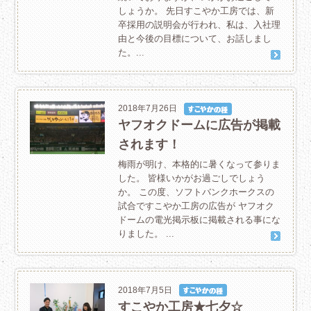
しょうか。 先日すこやか工房では、新
卒採用の説明会が行われ、私は、入社理
由と今後の目標について、お話しまし
た。...
2018年7月26日
ヤフオクドームに広告が掲載
されます！
梅雨が明け、本格的に暑くなって参りま
した。 皆様いかがお過ごしでしょう
か。 この度、ソフトバンクホークスの
試合ですこやか工房の広告が ヤフオク
ドームの電光掲示板に掲載される事にな
りました。 ...
2018年7月5日
すこやか工房★七夕☆