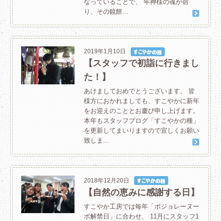
なっていることで、 年神様の魂が宿
り、その鏡餅...
2019年1月10日
【スタッフで初詣に行きまし
た！】
あけましておめでとうございます。 皆
様方におかれましても、すこやかに新年
をお迎えのこととお慶び申し上げます。
本年もスタッフブログ「すこやかの種」
を更新してまいりますので宜しくお願い
致しま...
2018年12月20日
【自然の恵みに感謝する日】
すこやか工房では毎年「ボジョレーヌー
ボ解禁日」に合わせ、 11月にスタッフ1