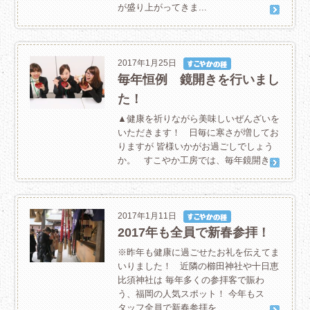
が盛り上がってきま...
2017年1月25日
毎年恒例 鏡開きを行いまし
た！
▲健康を祈りながら美味しいぜんざいを
いただきます！ 日毎に寒さが増してお
りますが 皆様いかがお過ごしでしょう
か。 すこやか工房では、毎年鏡開き...
2017年1月11日
2017年も全員で新春参拝！
※昨年も健康に過ごせたお礼を伝えてま
いりました！ 近隣の櫛田神社や十日恵
比須神社は 毎年多くの参拝客で賑わ
う、福岡の人気スポット！ 今年もス
タッフ全員で新春参拝を...