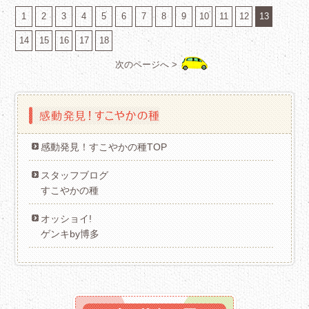
1
2
3
4
5
6
7
8
9
10
11
12
13
14
15
16
17
18
次のページへ >
感動発見！すこやかの種TOP
スタッフブログ
すこやかの種
オッショイ!
ゲンキby博多