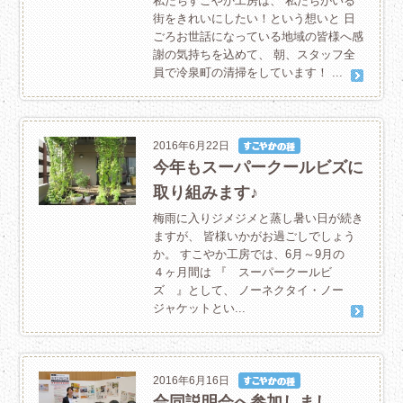
私たちすこやか工房は、 私たちがいる
街をきれいにしたい！という想いと 日
ごろお世話になっている地域の皆様へ感
謝の気持ちを込めて、 朝、スタッフ全
員で冷泉町の清掃をしています！ ...
2016年6月22日
今年もスーパークールビズに
取り組みます♪
梅雨に入りジメジメと蒸し暑い日が続き
ますが、 皆様いかがお過ごしでしょう
か。 すこやか工房では、6月～9月の
４ヶ月間は 『 スーパークールビ
ズ 』として、 ノーネクタイ・ノー
ジャケットとい...
2016年6月16日
合同説明会へ参加しまし