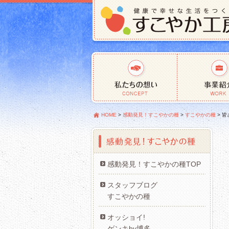
HOME
>
感動発見！すこやかの種
>
すこやかの種
>
皆
感動発見！すこやかの種TOP
スタッフブログ
すこやかの種
オッショイ!
ゲンキby博多