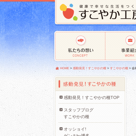
HOME
>
感動発見！すこやかの種
>
すこやかの種
>
会
感動発見！すこやかの種TOP
スタッフブログ
すこやかの種
オッショイ!
ゲンキby博多