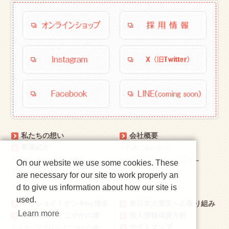
私たちの想い
会社概要
事業紹介
└
代表ごあいさつ
└
安全・安心への取り組み
└
すこやか工房フォトツアー
On our website we use some cookies. These
└
私たちの活動
are necessary for our site to work properly an
└
お客様と私たち
d to give us information about how our site is
used.
オッショイ！ゲンキby博多
東日本大震災への取り組み
Learn more
感動発見！すこやかの種
個人情報保護方針
サイトマップ
└
スタッフブログ すこやかの種