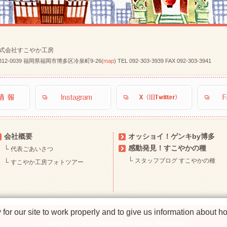
式会社すこやか工房
812-0039 福岡県福岡市博多区冷泉町9-26(
map
)
TEL
092-303-3939
FAX 092-303-3941
会社概要
オッショイ！ゲンキby博多
感動発見！すこやかの種
└
代表ごあいさつ
└
スタッフブログ すこやかの種
└
すこやか工房フォトツアー
r our site to work properly and to give us information about how
Copyright (c) sukoyakakobo All Rights Reserved.