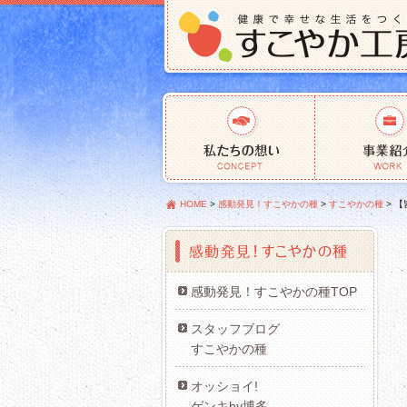
HOME
>
感動発見！すこやかの種
>
すこやかの種
>
【
感動発見！すこやかの種TOP
スタッフブログ
すこやかの種
オッショイ!
ゲンキby博多