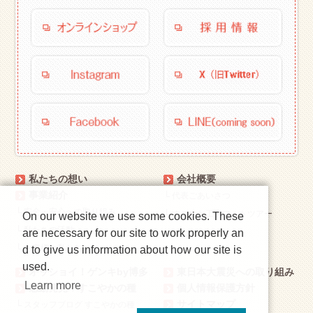
私たちの想い
会社概要
事業紹介
└
代表ごあいさつ
└
安全・安心への取り組み
└
すこやか工房フォトツアー
On our website we use some cookies. These
└
私たちの活動
are necessary for our site to work properly an
└
お客様と私たち
d to give us information about how our site is
used.
オッショイ！ゲンキby博多
東日本大震災への取り組み
Learn more
感動発見！すこやかの種
個人情報保護方針
サイトマップ
└
スタッフブログ すこやかの種