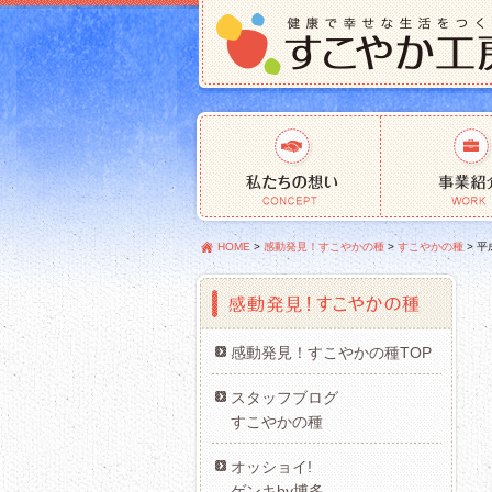
HOME
>
感動発見！すこやかの種
>
すこやかの種
>
平
感動発見！すこやかの種TOP
スタッフブログ
すこやかの種
オッショイ!
ゲンキby博多