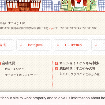
式会社すこやか工房
812-0039 福岡県福岡市博多区冷泉町9-26(
map
)
TEL
092-303-3939
FAX 092-303-3941
会社概要
オッショイ！ゲンキby博多
感動発見！すこやかの種
└
代表ごあいさつ
└
スタッフブログ すこやかの種
└
すこやか工房フォトツアー
r our site to work properly and to give us information about how
Copyright (c) sukoyakakobo All Rights Reserved.