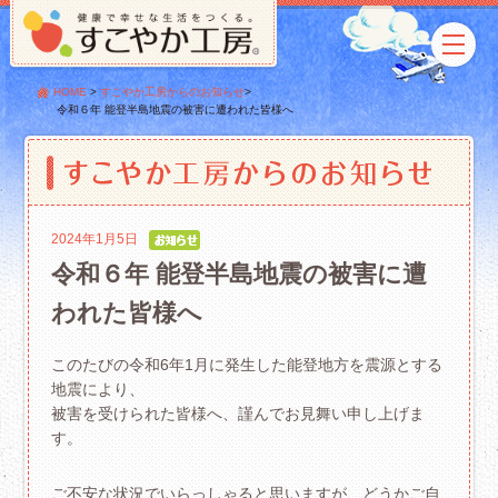
HOME
>
すこやか工房からのお知らせ
>
令和６年 能登半島地震の被害に遭われた皆様へ
2024年1月5日
令和６年 能登半島地震の被害に遭
われた皆様へ
このたびの令和6年1月に発生した能登地方を震源とする
地震により、
被害を受けられた皆様へ、謹んでお見舞い申し上げま
す。
ご不安な状況でいらっしゃると思いますが、どうかご自