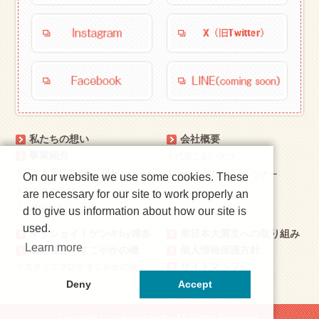
私たちの想い
会社概要
事業紹介
└
代表ごあいさつ
└
安全・安心への取り組み
└
すこやか工房フォトツアー
On our website we use some cookies. These
└
私たちの活動
are necessary for our site to work properly an
└
お客様と私たち
d to give us information about how our site is
used.
オッショイ！ゲンキby博多
東日本大震災への取り組み
Learn more
感動発見！すこやかの種
個人情報保護方針
サイトマップ
└
スタッフブログ すこやかの種
お問い合わせ
Deny
Accept
Copyright (c) sukoyakakobo All Rights Reserved.