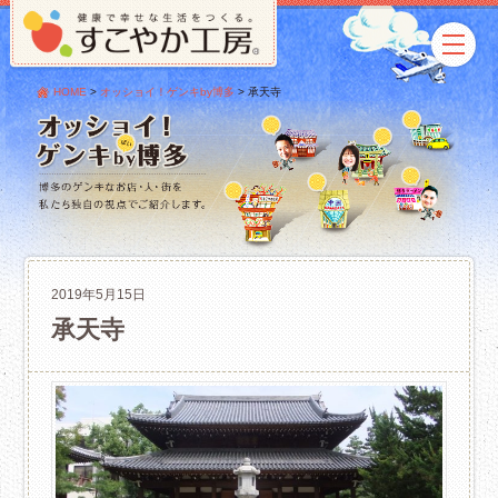
HOME
>
オッショイ！ゲンキby博多
>
承天寺
2019年5月15日
承天寺